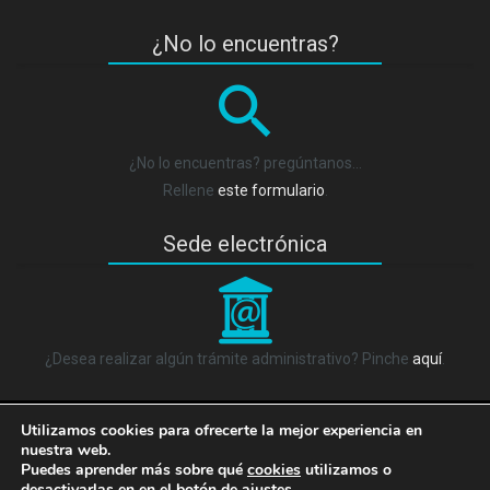
¿No lo encuentras?
¿No lo encuentras? pregúntanos…
Rellene
este formulario
.
Sede electrónica
_
¿Desea realizar algún trámite administrativo? Pinche
aquí
.
Utilizamos cookies para ofrecerte la mejor experiencia en
© 2025 Portal de Transparencia. Todos los derechos reservados.
nuestra web.
45.114
Mapa del sitio
.
Accesibilidad
.
Mapa de Redes Sociales
q
Puedes aprender más sobre qué
cookies
utilizamos o
visitas
desactivarlas en en el botón de ajustes.