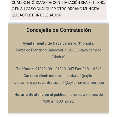
CUANDO EL ÓRGANO DE CONTRATACIÓN SEA EL PLENO,
O EN SU CASO CUALQUIER OTRO ÓRGANO MUNICIPAL
QUE ACTÚE POR DELEGACIÓN
Concejalía de Contratación
Ayuntamiento de Navalcarnero.
3ª planta.
Plaza de Francisco Sandoval, 1. 28600 Navalcarnero
(Madrid)
Teléfonos
: 918101381-918101347
Fax
: 918110212
Correos electrónicos:
secretaria2@ayto-
navalcarnero.com; contratacion1@ayto-navalcarnero.com
Horario de atención al público:
de lunes a viernes de
9:00 a 14:00 horas.