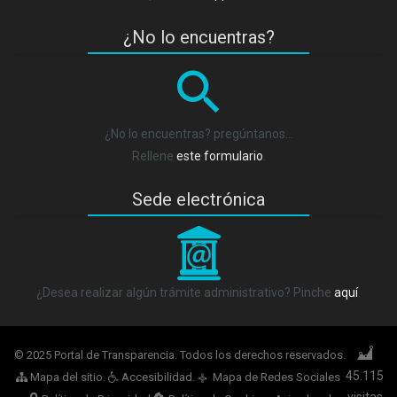
¿No lo encuentras?
¿No lo encuentras? pregúntanos…
Rellene
este formulario
.
Sede electrónica
_
¿Desea realizar algún trámite administrativo? Pinche
aquí
.
© 2025 Portal de Transparencia. Todos los derechos reservados.
45.115
Mapa del sitio
.
Accesibilidad
.
Mapa de Redes Sociales
q