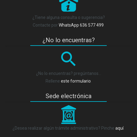
P
¿Tiene alguna consulta o sugerencia?
Contacte por
WhatsApp 636 577 499
.
¿No lo encuentras?
¿No lo encuentras? pregúntanos…
Rellene
este formulario
.
Sede electrónica
_
¿Desea realizar algún trámite administrativo? Pinche
aquí
.