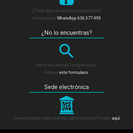
¿Tiene alguna consulta o sugerencia?
Contacte por
WhatsApp 636 577 499
.
¿No lo encuentras?
¿No lo encuentras? pregúntanos…
Rellene
este formulario
.
Sede electrónica
_
¿Desea realizar algún trámite administrativo? Pinche
aquí
.