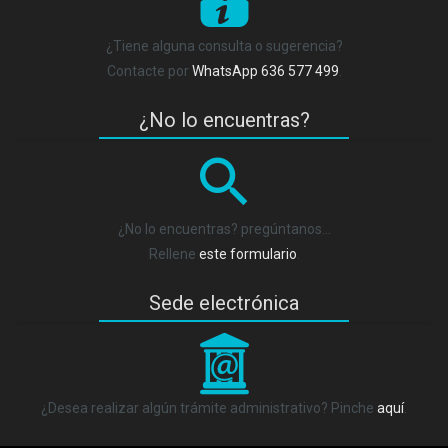
P
¿Tiene alguna consulta o sugerencia?
Contacte por
WhatsApp 636 577 499
.
¿No lo encuentras?
¿No lo encuentras? pregúntanos…
Rellene
este formulario
.
Sede electrónica
_
¿Desea realizar algún trámite administrativo? Pinche
aquí
.