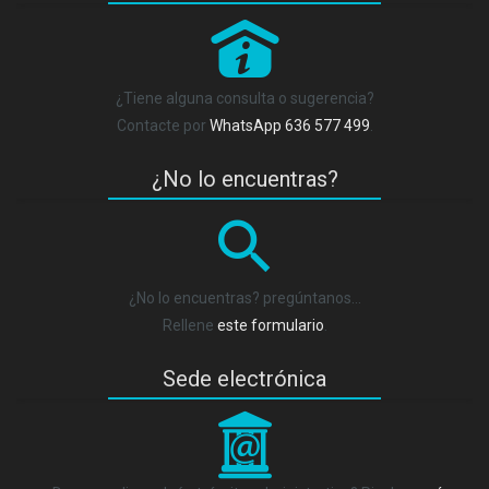
P
¿Tiene alguna consulta o sugerencia?
Contacte por
WhatsApp 636 577 499
.
¿No lo encuentras?
¿No lo encuentras? pregúntanos…
Rellene
este formulario
.
Sede electrónica
_