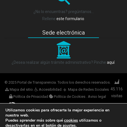
¿No lo encuentras? pregúntanos…
Rellene
este formulario
.
Sede electrónica
_
¿Desea realizar algún trámite administrativo? Pinche
aquí
.
© 2025 Portal de Transparencia. Todos los derechos reservados.
45.116
Mapa del sitio
.
Accesibilidad
.
Mapa de Redes Sociales
q
visitas
Política de Privacidad
Política de Cookies
.
Aviso legal
Utilizamos cookies para ofrecerte la mejor experiencia en
nuestra web.
Ogov Tech
Puedes aprender más sobre qué
cookies
utilizamos o
desactivarlas en en el botón de ajustes.