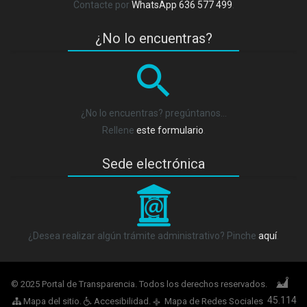
Contacte por
WhatsApp 636 577 499
.
¿No lo encuentras?
¿No lo encuentras? pregúntanos…
Rellene
este formulario
.
Sede electrónica
_
¿Desea realizar algún trámite administrativo? Pinche
aquí
.
© 2025 Portal de Transparencia. Todos los derechos reservados.
45.114
Mapa del sitio
.
Accesibilidad
.
Mapa de Redes Sociales
q