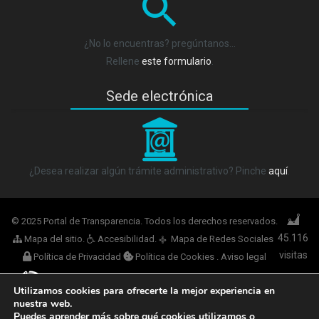
¿No lo encuentras? pregúntanos…
Rellene
este formulario
.
Sede electrónica
_
¿Desea realizar algún trámite administrativo? Pinche
aquí
.
© 2025 Portal de Transparencia. Todos los derechos reservados.
45.116
Mapa del sitio
.
Accesibilidad
.
Mapa de Redes Sociales
q
visitas
Política de Privacidad
Política de Cookies
.
Aviso legal
Utilizamos cookies para ofrecerte la mejor experiencia en
nuestra web.
Ogov Tech
Puedes aprender más sobre qué
cookies
utilizamos o