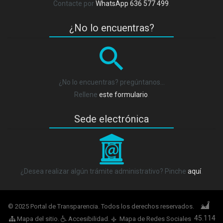
Contacte por
WhatsApp 636 577 499
.
¿No lo encuentras?
¿No lo encuentras? pregúntanos…
Rellene
este formulario
.
Sede electrónica
_
¿Desea realizar algún trámite administrativo? Pinche
aquí
.
© 2025 Portal de Transparencia. Todos los derechos reservados.
45.114
Mapa del sitio
.
Accesibilidad
.
Mapa de Redes Sociales
q